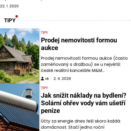
22. 1. 2020
TIPY
TIPY
Prodej nemovitosti formou
aukce
Prodej nemovitosti formou aukce (často
zaměňovaný s dražbou) se u největší
české realitní kanceláře M&M…
vk
2. 4. 2026
TIPY
Jak snížit náklady na bydlení?
Solární ohřev vody vám ušetří
peníze
Účty za energie dnes řeší skoro každá
domácnost. Stačí jedno roční