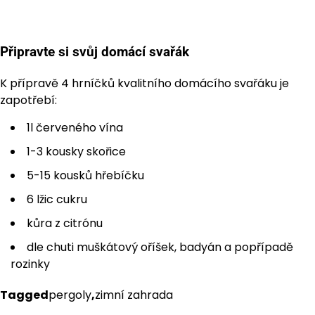
Připravte si svůj domácí svařák
K přípravě 4 hrníčků kvalitního domácího svařáku je
zapotřebí:
1l červeného vína
1-3 kousky skořice
5-15 kousků hřebíčku
6 lžic cukru
kůra z citrónu
dle chuti muškátový oříšek, badyán a popřípadě
rozinky
Tagged
pergoly
,
zimní zahrada