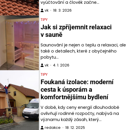
vyúčtování a člověk začne…
vk
18. 3. 2026
TIPY
Jak si zpříjemnit relaxaci
v sauně
Saunování je nejen o teplu a relaxaci, ale
také o detailech, které z obyčejného
pobytu…
vk
4. 1. 2026
TIPY
Foukaná izolace: moderní
cesta k úsporám a
komfortnějšímu bydlení
V době, kdy ceny energií dlouhodobě
ovlivňují rodinné rozpočty, nabývá na
významu každý zásah, který…
redakce
18. 12. 2025