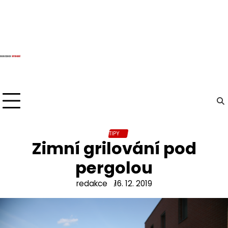
Skip
to
content
TIPY
Zimní grilování pod
pergolou
redakce
16. 12. 2019