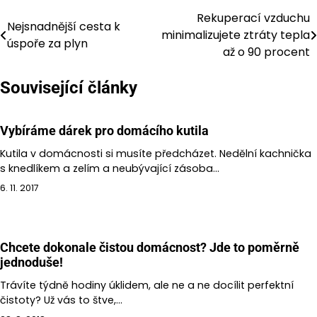
Rekuperací vzduchu
Navigace
Nejsnadnější cesta k
minimalizujete ztráty tepla
úspoře za plyn
pro
až o 90 procent
příspěvek
Související články
Vybíráme dárek pro domácího kutila
Kutila v domácnosti si musíte předcházet. Nedělní kachnička
s knedlíkem a zelím a neubývající zásoba…
6. 11. 2017
Chcete dokonale čistou domácnost? Jde to poměrně
jednoduše!
Trávíte týdně hodiny úklidem, ale ne a ne docílit perfektní
čistoty? Už vás to štve,…