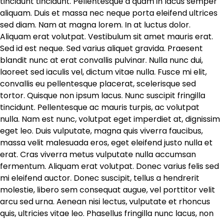
tincidunt tincidunt. Pellentesque a quam in lacus semper
aliquam. Duis et massa nec neque porta eleifend ultrices
sed diam. Nam at magna lorem. In at luctus dolor.
Aliquam erat volutpat. Vestibulum sit amet mauris erat.
Sed id est neque. Sed varius aliquet gravida. Praesent
blandit nunc at erat convallis pulvinar. Nulla nunc dui,
laoreet sed iaculis vel, dictum vitae nulla. Fusce mi elit,
convallis eu pellentesque placerat, scelerisque sed
tortor. Quisque non ipsum lacus. Nunc suscipit fringilla
tincidunt. Pellentesque ac mauris turpis, ac volutpat
nulla. Nam est nunc, volutpat eget imperdiet at, dignissim
eget leo. Duis vulputate, magna quis viverra faucibus,
massa velit malesuada eros, eget eleifend justo nulla et
erat. Cras viverra metus vulputate nulla accumsan
fermentum. Aliquam erat volutpat. Donec varius felis sed
mi eleifend auctor. Donec suscipit, tellus a hendrerit
molestie, libero sem consequat augue, vel porttitor velit
arcu sed urna. Aenean nisi lectus, vulputate et rhoncus
quis, ultricies vitae leo. Phasellus fringilla nunc lacus, non