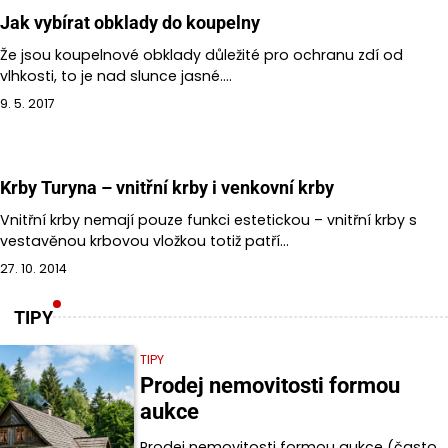
Jak vybírat obklady do koupelny
Že jsou koupelnové obklady důležité pro ochranu zdí od
vlhkosti, to je nad slunce jasné.…
9. 5. 2017
Krby Turyna – vnitřní krby i venkovní krby
Vnitřní krby nemají pouze funkci estetickou – vnitřní krby s
vestavěnou krbovou vložkou totiž patří…
27. 10. 2014
TIPY
TIPY
Prodej nemovitosti formou
aukce
Prodej nemovitosti formou aukce (často