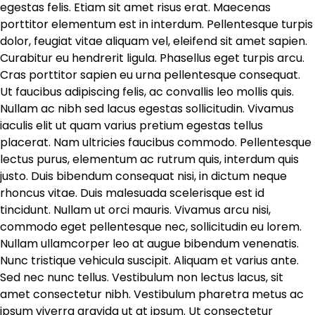
egestas felis. Etiam sit amet risus erat. Maecenas
porttitor elementum est in interdum. Pellentesque turpis
dolor, feugiat vitae aliquam vel, eleifend sit amet sapien.
Curabitur eu hendrerit ligula. Phasellus eget turpis arcu.
Cras porttitor sapien eu urna pellentesque consequat.
Ut faucibus adipiscing felis, ac convallis leo mollis quis.
Nullam ac nibh sed lacus egestas sollicitudin. Vivamus
iaculis elit ut quam varius pretium egestas tellus
placerat. Nam ultricies faucibus commodo. Pellentesque
lectus purus, elementum ac rutrum quis, interdum quis
justo. Duis bibendum consequat nisi, in dictum neque
rhoncus vitae. Duis malesuada scelerisque est id
tincidunt. Nullam ut orci mauris. Vivamus arcu nisi,
commodo eget pellentesque nec, sollicitudin eu lorem.
Nullam ullamcorper leo at augue bibendum venenatis.
Nunc tristique vehicula suscipit. Aliquam et varius ante.
Sed nec nunc tellus. Vestibulum non lectus lacus, sit
amet consectetur nibh. Vestibulum pharetra metus ac
ipsum viverra gravida ut at ipsum. Ut consectetur