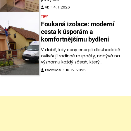
vk
4. 1. 2026
TIPY
Foukaná izolace: moderní
cesta k úsporám a
komfortnějšímu bydlení
V době, kdy ceny energií dlouhodobě
ovlivňují rodinné rozpočty, nabývá na
významu každý zásah, který…
redakce
18. 12. 2025