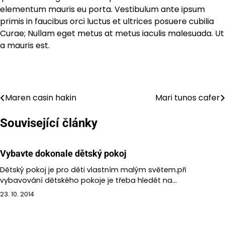
elementum mauris eu porta. Vestibulum ante ipsum
primis in faucibus orci luctus et ultrices posuere cubilia
Curae; Nullam eget metus at metus iaculis malesuada. Ut
a mauris est.
Maren casin hakin
Mari tunos cafer
Navigace
pro
Související články
příspěvek
Vybavte dokonale dětský pokoj
Dětský pokoj je pro děti vlastním malým světem.při
vybavování dětského pokoje je třeba hledět na…
23. 10. 2014