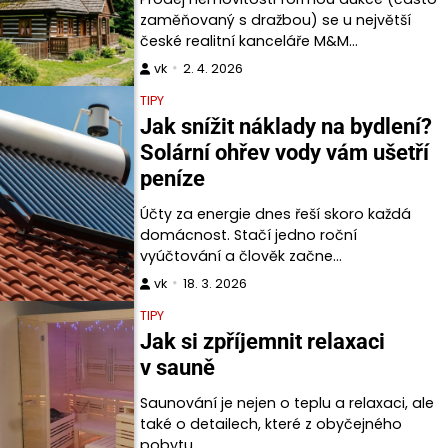
zaměňovaný s dražbou) se u největší
české realitní kanceláře M&M…
vk
2. 4. 2026
TIPY
Jak snížit náklady na bydlení?
Solární ohřev vody vám ušetří
peníze
Účty za energie dnes řeší skoro každá
domácnost. Stačí jedno roční
vyúčtování a člověk začne…
vk
18. 3. 2026
TIPY
Jak si zpříjemnit relaxaci
v sauně
Saunování je nejen o teplu a relaxaci, ale
také o detailech, které z obyčejného
pobytu…