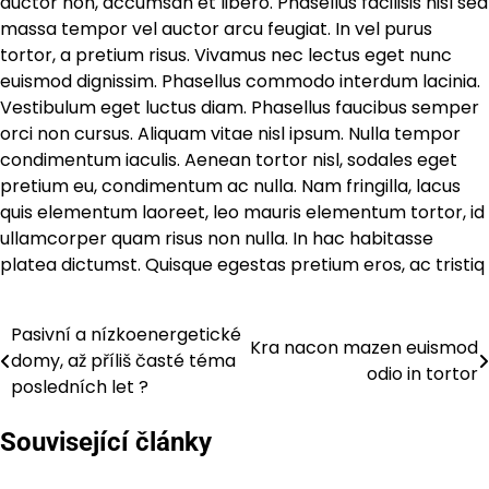
auctor non, accumsan et libero. Phasellus facilisis nisl sed
massa tempor vel auctor arcu feugiat. In vel purus
tortor, a pretium risus. Vivamus nec lectus eget nunc
euismod dignissim. Phasellus commodo interdum lacinia.
Vestibulum eget luctus diam. Phasellus faucibus semper
orci non cursus. Aliquam vitae nisl ipsum. Nulla tempor
condimentum iaculis. Aenean tortor nisl, sodales eget
pretium eu, condimentum ac nulla. Nam fringilla, lacus
quis elementum laoreet, leo mauris elementum tortor, id
ullamcorper quam risus non nulla. In hac habitasse
platea dictumst. Quisque egestas pretium eros, ac tristiq
Pasivní a nízkoenergetické
Navigace
Kra nacon mazen euismod
domy, až příliš časté téma
odio in tortor
pro
posledních let ?
příspěvek
Související články