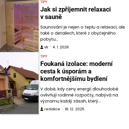
TIPY
Jak si zpříjemnit relaxaci
v sauně
Saunování je nejen o teplu a relaxaci, ale
také o detailech, které z obyčejného
pobytu…
vk
4. 1. 2026
TIPY
Foukaná izolace: moderní
cesta k úsporám a
komfortnějšímu bydlení
V době, kdy ceny energií dlouhodobě
ovlivňují rodinné rozpočty, nabývá na
významu každý zásah, který…
redakce
18. 12. 2025