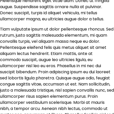
Pielerisque hendrerit eget vitae diam. Donec ut fringilla
augue. Suspendisse sagittis ornare nulla at pulvinar.
Donec suscipit, turpis id aliquet vehicula, mi tellus
ullamcorper magna, eu ultricies augue dolor a tellus.
Tiam vulputate ipsum ut dolor pellentesque rhoncus. Sed
rutrum, justo sagittis malesuada elementum, mi quam
convallis turpis, vel aliquam massa neque eu dolor.
Pellentesque eleifend felis quis metus aliquet sit amet
aliquam lectus hendrerit. Etiam mattis, ante at
commodo suscipit, augue leo ultricies ligula, eu
ullamcorper nisl leo eu eros. Phasellus in mi nec dui
suscipit bibendum. Proin adipiscing ipsum eu dui laoreet
sed lobortis ligula pharetra. Quisque augue odio, feugiat
congue sagittis vitae, accumsan ut est. Nam sollicitudin,
justo a malesuada tristique, nisl sapien convallis nunc, sed
ullamcorper risus sapien elementum purus. Proin
ullamcorper vestibulum scelerisque. Morbi at mauris
nibh, a tempor arcu. Aenean nibh lectus, commodo ut