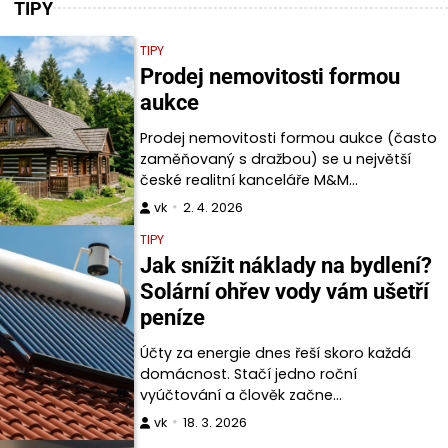
TIPY
TIPY
Prodej nemovitosti formou
aukce
Prodej nemovitosti formou aukce (často
zaměňovaný s dražbou) se u největší
české realitní kanceláře M&M…
vk
2. 4. 2026
TIPY
Jak snížit náklady na bydlení?
Solární ohřev vody vám ušetří
peníze
Účty za energie dnes řeší skoro každá
domácnost. Stačí jedno roční
vyúčtování a člověk začne…
vk
18. 3. 2026