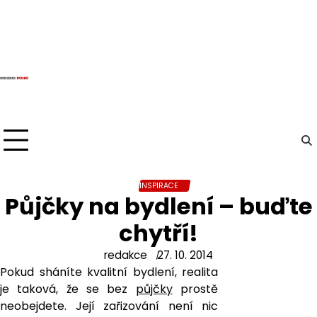
Skip
to
content
INSPIRACE
Půjčky na bydlení – buďte
chytří!
redakce
27. 10. 2014
Pokud sháníte kvalitní bydlení, realita
je taková, že se bez
půjčky
prostě
neobejdete. Její zařizování není nic