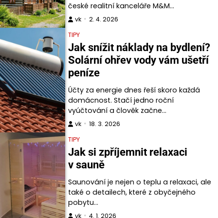
české realitní kanceláře M&M…
vk
2. 4. 2026
TIPY
Jak snížit náklady na bydlení?
Solární ohřev vody vám ušetří
peníze
Účty za energie dnes řeší skoro každá
domácnost. Stačí jedno roční
vyúčtování a člověk začne…
vk
18. 3. 2026
TIPY
Jak si zpříjemnit relaxaci
v sauně
Saunování je nejen o teplu a relaxaci, ale
také o detailech, které z obyčejného
pobytu…
vk
4. 1. 2026