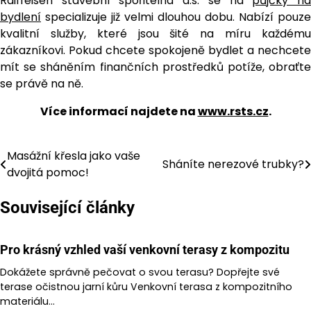
Raiffeisen stavební spořitelna a.s. se na
půjčky n
bydlení
specializuje již velmi dlouhou dobu. Nabízí pouze
kvalitní služby, které jsou šité na míru každému
zákazníkovi. Pokud chcete spokojeně bydlet a nechcete
mít se sháněním finančních prostředků potíže, obraťte
se právě na ně.
Více informací najdete na
www.rsts.cz
.
Masážní křesla jako vaše
Navigace
Sháníte nerezové trubky?
dvojitá pomoc!
pro
Související články
příspěvek
Pro krásný vzhled vaší venkovní terasy z kompozitu
Dokážete správně pečovat o svou terasu? Dopřejte své
terase očistnou jarní kůru Venkovní terasa z kompozitního
materiálu…