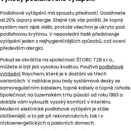
Podlahové vytápění má spoustu předností. Dosáhnete
až 20% úspory energie. Stejně tak vás potěší, že topný
systém není nijak vidět, protože všechno je ukryto pod
podlahovou krytinou. V neposlední řadě představuje
vytápění jeden z nejhygieničtějších způsobů, což ocení
především alergici.
Pokud se obrátíte na společnost ŠTORC TZB s.r.o.,
můžete si být jisti vysokou kvalitou. Používá
podlahové
vytápění
Raychem, které je k dostání ve třech
variantách. V nabídce jsou tedy systémové desky se
samoregulačním kabelem, topné kabely a topné rohože.
Společnost na tuzemském trhu působí od roku 1993 a
dokáže vám vykouzlit vysoký komfort v interiéru.
Moderní elektrické podlahové vytápění je stále
oblíbenější, a to jak při rekonstrukcích, tak i v
nízkoenergetických a pasivních domech.