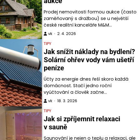
aukce
Prodej nemovitosti formou aukce (často
zaměňovaný s dražbou) se u největší
české realitní kanceláře M&M…
vk
2. 4. 2026
TIPY
Jak snížit náklady na bydlení?
Solární ohřev vody vám ušetří
peníze
Účty za energie dnes řeší skoro každá
domácnost. Stačí jedno roční
vyúčtování a člověk začne…
vk
18. 3. 2026
TIPY
Jak si zpříjemnit relaxaci
v sauně
Saunování je nejen o teplu a relaxaci, ale