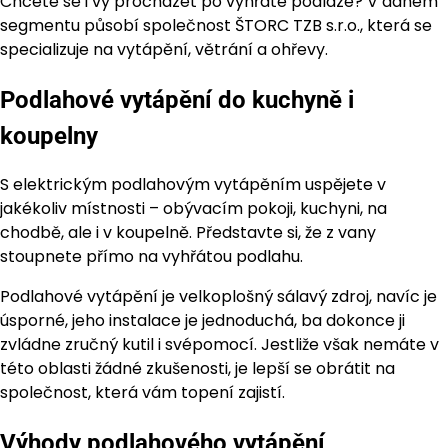
Chcete se i vy procházet po vyhřáté podlaze? V daném
segmentu působí společnost ŠTORC TZB s.r.o., která se
specializuje na vytápění, větrání a ohřevy.
Podlahové vytápění do kuchyně i
koupelny
S elektrickým podlahovým vytápěním uspějete v
jakékoliv místnosti – obývacím pokoji, kuchyni, na
chodbě, ale i v koupelně. Představte si, že z vany
stoupnete přímo na vyhřátou podlahu.
Podlahové vytápění je velkoplošný sálavý zdroj, navíc je
úsporné, jeho instalace je jednoduchá, ba dokonce ji
zvládne zručný kutil i svépomocí. Jestliže však nemáte v
této oblasti žádné zkušenosti, je lepší se obrátit na
společnost, která vám topení zajistí.
Výhody podlahového vytápění