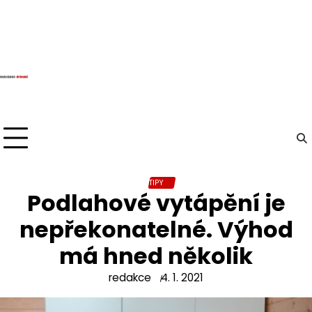
Skip
to
content
TIPY
Podlahové vytápění je
nepřekonatelné. Výhod
má hned několik
redakce
4. 1. 2021