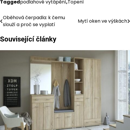
Tagged
podlahové vytápění
,
Topení
Oběhová čerpadla: k čemu
Navigace
Mytí oken ve výškách
slouží a proč se vyplatí
pro
Související články
příspěvek