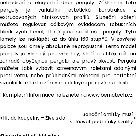
netradiční a elegantní druh pergoly. Základem této
pergoly je variabilní estetická konstrukce z
extrudovaných hliníkových profilů. Sluneční záření
můžete regulovat dálkovým ovladačem robustních
hliníkových lamel, které jsou na střeše pergoly. Tyto
lamely lze naklápět až do úhlu 160 stupňů. V zavřené
poloze jsou lamely absolutně nepropustné. Tento model
pergoly je vhodný pro všechny, kteří nechtějí mít na
zahradě obyčejnou pergolu, ale pravý skvost. Pergolu
můžete také vybavit screenovými roletami odolnými
proti větru, nebo průhlednými roletami pro perfektní
vizuální komfort a zároveň odolnými proti větru i dešti.
Kompletní informace naleznete na
www.bematech.cz
.
Sanační omítky musí
Navigace
Hit do koupelny – Živé sklo
splňovat podmínky kvality
pro