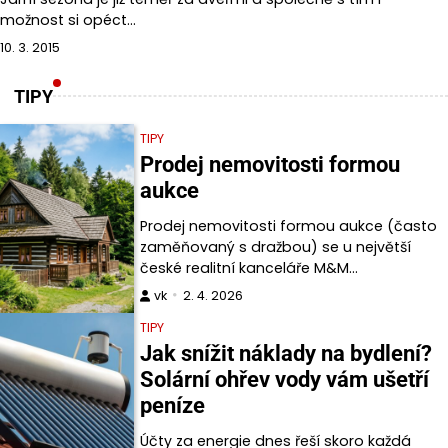
možnost si opéct…
10. 3. 2015
TIPY
TIPY
Prodej nemovitosti formou
aukce
Prodej nemovitosti formou aukce (často
zaměňovaný s dražbou) se u největší
české realitní kanceláře M&M…
vk
2. 4. 2026
TIPY
Jak snížit náklady na bydlení?
Solární ohřev vody vám ušetří
peníze
Účty za energie dnes řeší skoro každá