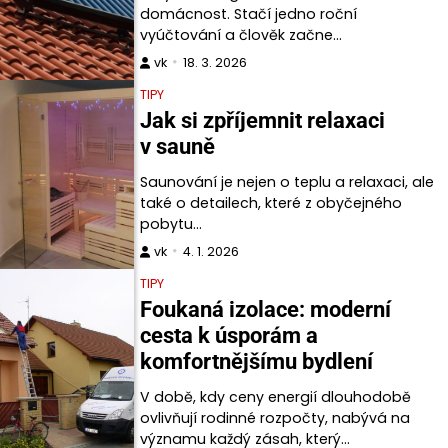
domácnost. Stačí jedno roční
vyúčtování a člověk začne…
vk
18. 3. 2026
TIPY
Jak si zpříjemnit relaxaci
v sauně
Saunování je nejen o teplu a relaxaci, ale
také o detailech, které z obyčejného
pobytu…
vk
4. 1. 2026
TIPY
Foukaná izolace: moderní
cesta k úsporám a
komfortnějšímu bydlení
V době, kdy ceny energií dlouhodobě
ovlivňují rodinné rozpočty, nabývá na
významu každý zásah, který…