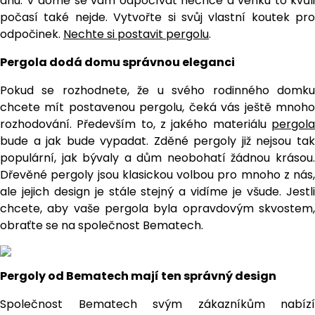
dnu. V domě se vám odpočívat nechce a venku to kvůli
počasí také nejde. Vytvořte si svůj vlastní koutek pro
odpočinek.
Nechte si postavit pergolu
.
Pergola dodá domu správnou eleganci
Pokud se rozhodnete, že u svého rodinného domku
chcete mít postavenou pergolu, čeká vás ještě mnoho
rozhodování. Především to, z jakého materiálu
pergola
bude a jak bude vypadat. Zděné pergoly již nejsou tak
populární, jak bývaly a dům neobohatí žádnou krásou.
Dřevěné pergoly jsou klasickou volbou pro mnoho z nás,
ale jejich design je stále stejný a vidíme je všude. Jestli
chcete, aby vaše pergola byla opravdovým skvostem,
obraťte se na společnost Bematech.
Pergoly od Bematech mají ten správný design
Společnost Bematech svým zákazníkům nabízí