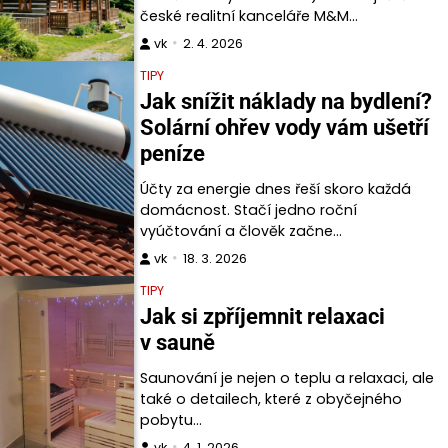
české realitní kanceláře M&M…
vk
2. 4. 2026
TIPY
Jak snížit náklady na bydlení?
Solární ohřev vody vám ušetří
peníze
Účty za energie dnes řeší skoro každá
domácnost. Stačí jedno roční
vyúčtování a člověk začne…
vk
18. 3. 2026
TIPY
Jak si zpříjemnit relaxaci
v sauně
Saunování je nejen o teplu a relaxaci, ale
také o detailech, které z obyčejného
pobytu…
vk
4. 1. 2026