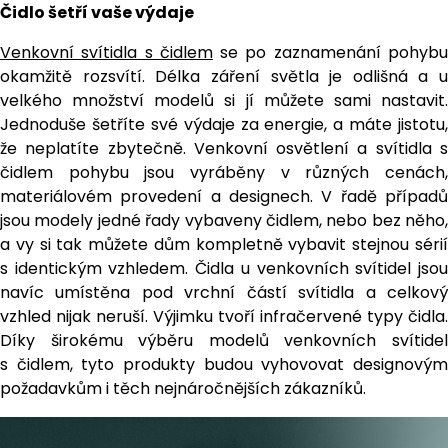
Čidlo šetří vaše výdaje
Venkovní svítidla s čidlem
se po zaznamenání pohyb
okamžitě rozsvítí. Délka záření světla je odlišná a u
velkého množství modelů si jí můžete sami nastavit.
Jednoduše šetříte své výdaje za energie, a máte jistotu,
že neplatíte zbytečně. Venkovní osvětlení a svítidla s
čidlem pohybu jsou vyráběny v různých cenách,
materiálovém provedení a designech. V řadě případů
jsou modely jedné řady vybaveny čidlem, nebo bez něho,
a vy si tak můžete dům kompletně vybavit stejnou sérií
s identickým vzhledem. Čidla u venkovních svítidel jsou
navíc umístěna pod vrchní částí svítidla a celkový
vzhled nijak neruší. Výjimku tvoří infračervené typy čidla.
Díky širokému výběru modelů venkovních svítidel
s čidlem, tyto produkty budou vyhovovat designovým
požadavkům i těch nejnáročnějších zákazníků.