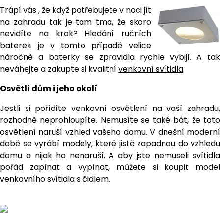
Trápí vás , že když potřebujete v noci jít
na zahradu tak je tam tma, že skoro
nevidíte na krok? Hledání ručních
baterek je v tomto případě velice
náročné a baterky se zpravidla rychle vybijí. A tak
neváhejte a zakupte si kvalitní
venkovní svítidla
.
Osvětlí dům i jeho okolí
Jestli si pořídíte venkovní osvětlení na vaší zahradu,
rozhodně neprohloupíte. Nemusíte se také bát, že toto
osvětlení naruší vzhled vašeho domu. V dnešní moderní
době se vyrábí modely, které jistě zapadnou do vzhledu
domu a nijak ho nenaruší. A aby jste nemuseli
svítidla
pořád zapínat a vypínat, můžete si koupit model
venkovního svítidla s čidlem.