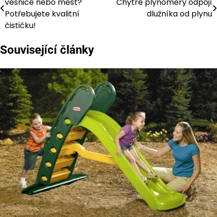
vesnice nebo měst?
Chytré plynoměry odpojí
pro
Potřebujete kvalitní
dlužníka od plynu
čističku!
příspěvek
Související články