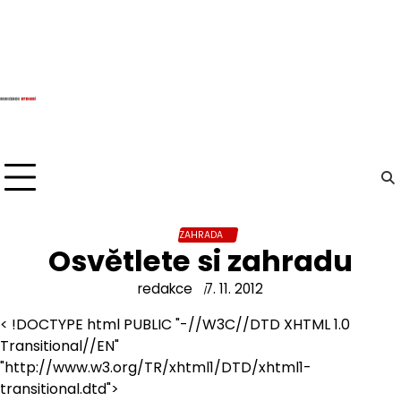
Skip
to
content
ZAHRADA
Osvětlete si zahradu
redakce
7. 11. 2012
< !DOCTYPE html PUBLIC "-//W3C//DTD XHTML 1.0
Transitional//EN"
"http://www.w3.org/TR/xhtml1/DTD/xhtml1-
transitional.dtd">