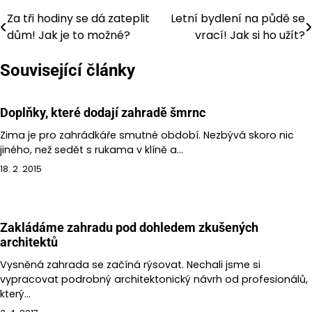
Za tři hodiny se dá zateplit
Letní bydlení na půdě se
Navigace
dům! Jak je to možné?
vrací! Jak si ho užít?
pro
Související články
příspěvek
Doplňky, které dodají zahradě šmrnc
Zima je pro zahrádkáře smutné období. Nezbývá skoro nic
jiného, než sedět s rukama v klíně a…
18. 2. 2015
Zakládáme zahradu pod dohledem zkušených
architektů
Vysněná zahrada se začíná rýsovat. Nechali jsme si
vypracovat podrobný architektonický návrh od profesionálů,
který…