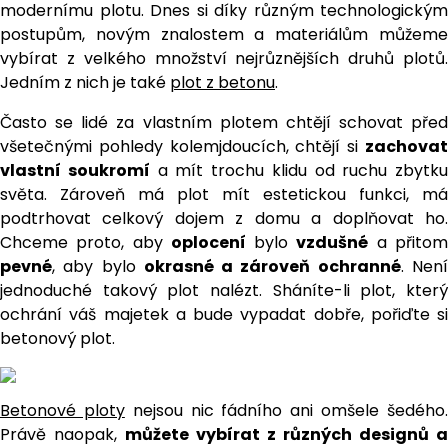
modernímu plotu. Dnes si díky různým technologickým
postupům, novým znalostem a materiálům můžeme
vybírat z velkého množství nejrůznějších druhů plotů.
Jedním z nich je také
plot z betonu
.
Často se lidé za vlastním plotem chtějí schovat před
všetečnými pohledy kolemjdoucích, chtějí si
zachovat
vlastní soukromí
a mít trochu klidu od ruchu zbytku
světa. Zároveň má plot mít estetickou funkci, má
podtrhovat celkový dojem z domu a doplňovat ho.
Chceme proto, aby
oplocení
bylo
vzdušné
a přito
pevné
, aby bylo
okrasné a zároveň ochranné
. Nen
jednoduché takový plot nalézt. Sháníte-li plot, který
ochrání váš majetek a bude vypadat dobře, pořiďte si
betonový plot.
Betonové ploty
nejsou nic fádního ani omšele šedého
Právě naopak,
můžete vybírat z různých designů a