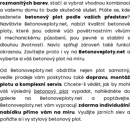
rozmanitých barev
, stačí si vybrat vhodnou kombinac
a vašemu domu to bude skutečně slušet. Ptáte se, kde
seženete
betonový plot podle vašich představ
Navštivte Betonoveploty.net, nabízí kvalitní betonové
ploty, které jsou odolné vůči povětrnostním vlivům
i mechanickému působení, jsou pevné a stabilní s
dlouhou životností. Navíc splňují zároveň také funkci
okrasnou. Zavítejte proto i vy na
Betonoveploty.net
vyberte si váš betonový plot na míru.
Od Betonoveploty.net obdržíte nejen plot samotný,
vedle prodeje vám poskytnou také
dopravu
,
montá
plotu a komplexní servis
. Chcete-li vědět, jak by mohl
váš výsledný
betonový plot
vypadat, nahlédněte d
galerie na Betonoveploty.net a poptávejte.
Betonoveploty.net vám vypracují
zdarma individuální
nabídku přímo vám na míru
. Využijte jarních slev a
pořiďte si i vy stylový betonový plot.