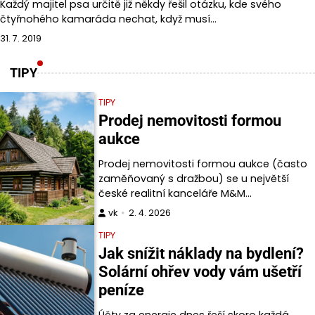
Každý majitel psa určitě již někdy řešil otázku, kde svého
čtyřnohého kamaráda nechat, když musí…
31. 7. 2019
TIPY
TIPY
Prodej nemovitosti formou
aukce
Prodej nemovitosti formou aukce (často
zaměňovaný s dražbou) se u největší
české realitní kanceláře M&M…
vk
2. 4. 2026
TIPY
Jak snížit náklady na bydlení?
Solární ohřev vody vám ušetří
peníze