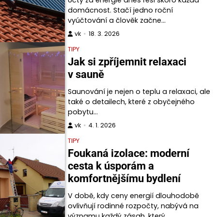
Účty za energie dnes řeší skoro každá
domácnost. Stačí jedno roční
vyúčtování a člověk začne…
vk
18. 3. 2026
TIPY
Jak si zpříjemnit relaxaci
v sauně
Saunování je nejen o teplu a relaxaci, ale
také o detailech, které z obyčejného
pobytu…
vk
4. 1. 2026
TIPY
Foukaná izolace: moderní
cesta k úsporám a
komfortnějšímu bydlení
V době, kdy ceny energií dlouhodobě
ovlivňují rodinné rozpočty, nabývá na
významu každý zásah, který…