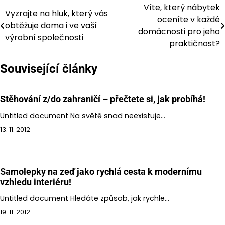
Víte, který nábytek
Navigace
Vyzrajte na hluk, který vás
oceníte v každé
obtěžuje doma i ve vaší
pro
domácnosti pro jeho
výrobní společnosti
praktičnost?
příspěvek
Související články
Stěhování z/do zahraničí – přečtete si, jak probíhá!
Untitled document Na světě snad neexistuje…
13. 11. 2012
Samolepky na zeď jako rychlá cesta k modernímu
vzhledu interiéru!
Untitled document Hledáte způsob, jak rychle…
19. 11. 2012