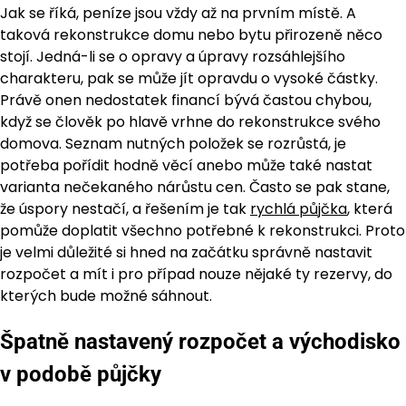
Jak se říká, peníze jsou vždy až na prvním místě. A
taková rekonstrukce domu nebo bytu přirozeně něco
stojí. Jedná-li se o opravy a úpravy rozsáhlejšího
charakteru, pak se může jít opravdu o vysoké částky.
Právě onen nedostatek financí bývá častou chybou,
když se člověk po hlavě vrhne do rekonstrukce svého
domova. Seznam nutných položek se rozrůstá, je
potřeba pořídit hodně věcí anebo může také nastat
varianta nečekaného nárůstu cen. Často se pak stane,
že úspory nestačí, a řešením je tak
rychlá půjčka
, která
pomůže doplatit všechno potřebné k rekonstrukci. Proto
je velmi důležité si hned na začátku správně nastavit
rozpočet a mít i pro případ nouze nějaké ty rezervy, do
kterých bude možné sáhnout.
Špatně nastavený rozpočet a východisko
v podobě půjčky