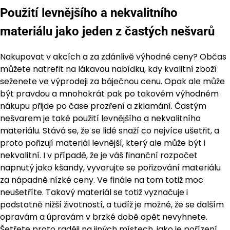
Použití levnějšího a nekvalitního
materiálu jako jeden z častých nešvarů
Nakupovat v akcích a za zdánlivě výhodné ceny? Občas
můžete natrefit na lákavou nabídku, kdy kvalitní zboží
seženete ve výprodeji za báječnou cenu. Opak ale může
být pravdou a mnohokrát pak po takovém výhodném
nákupu přijde po čase prozření a zklamání. Častým
nešvarem je také použití levnějšího a nekvalitního
materiálu. Stává se, že se lidé snaží co nejvíce ušetřit, a
proto pořizují materiál levnější, který ale může být i
nekvalitní. I v případě, že je váš finanční rozpočet
napnutý jako kšandy, vyvarujte se pořizování materiálu
za nápadně nízké ceny. Ve finále na tom totiž moc
neušetříte. Takový materiál se totiž vyznačuje i
podstatně nižší životností, a tudíž je možné, že se dalším
opravám a úpravám v brzké době opět nevyhnete.
Šetřete proto raději na jiných místech, jako je pořízení