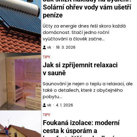
Solární ohřev vody vám ušetří
peníze
Účty za energie dnes řeší skoro každá
domácnost. Stačí jedno roční
vyúčtování a člověk začne…
vk
18. 3. 2026
TIPY
Jak si zpříjemnit relaxaci
v sauně
Saunování je nejen o teplu a relaxaci, ale
také o detailech, které z obyčejného
pobytu…
vk
4. 1. 2026
TIPY
Foukaná izolace: moderní
cesta k úsporám a