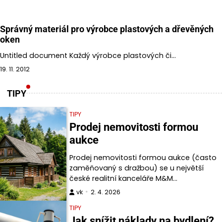
Správný materiál pro výrobce plastových a dřevěných
oken
Untitled document Každý výrobce plastových či…
19. 11. 2012
TIPY
TIPY
Prodej nemovitosti formou
aukce
Prodej nemovitosti formou aukce (často
zaměňovaný s dražbou) se u největší
české realitní kanceláře M&M…
vk
2. 4. 2026
TIPY
Jak snížit náklady na bydlení?