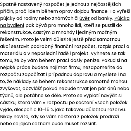
Špatně nastavený rozpočet je jednou z nejčastějších
příčin, proč lidem během oprav dojdou finance. To vyřeší
půjčky od rodiny nebo známých či
úvěr
od banky.
Půjčka
na bydlení
pak bývá pro mnoho lidí, kteří se pustili do
rekonstrukce, častým a mnohdy i jediným možným
řešením. Proto je velmi důležité ještě před samotnou
akcí sestavit podrobný finanční rozpočet, rozpis prací a
materiálu a v neposlední řadě i projekt. Vyhnete se tak
tomu, že by vám během prací došly peníze. Pokud si na
nějaké práce budete najímat firmu, nezapomeňte do
rozpočtu započítat i případnou dopravu a myslete i na
to, že náklady se během rekonstrukce samotné mohou
zvyšovat, obzvlášť pokud nebude trvat jen pár dnů nebo
týdnů, ale potáhne se déle. Proto se vyplatí navýšit si
částku, která vám v rozpočtu po sečtení všech položek
vyjde, alespoň o 10–15 % jako takovou důležitou rezervu.
Nikdy nevíte, kdy se vám některá z položek prodraží
nebo se jejich seznam bude muset rozšířit.