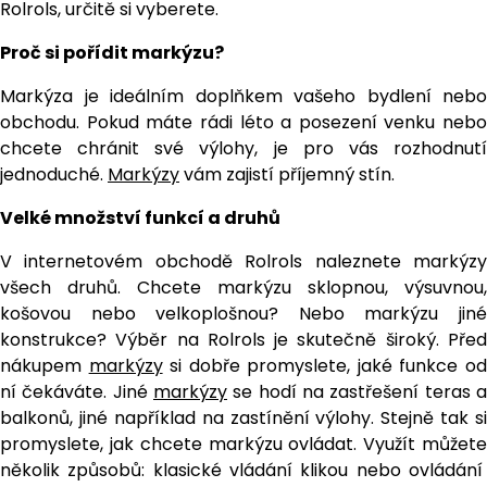
Rolrols, určitě si vyberete.
Proč si pořídit markýzu?
Markýza je ideálním doplňkem vašeho bydlení nebo
obchodu. Pokud máte rádi léto a posezení venku nebo
chcete chránit své výlohy, je pro vás rozhodnutí
jednoduché.
Markýzy
vám zajistí příjemný stín.
Velké množství funkcí a druhů
V internetovém obchodě Rolrols naleznete markýzy
všech druhů. Chcete markýzu sklopnou, výsuvnou,
košovou nebo velkoplošnou? Nebo markýzu jiné
konstrukce? Výběr na Rolrols je skutečně široký. Před
nákupem
markýzy
si dobře promyslete, jaké funkce o
ní čekáváte. Jiné
markýzy
se hodí na zastřešení teras a
balkonů, jiné například na zastínění výlohy. Stejně tak si
promyslete, jak chcete markýzu ovládat. Využít můžete
několik způsobů: klasické vládání klikou nebo ovládání