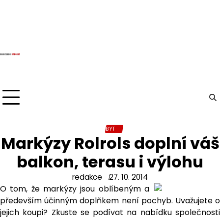
Skip
to
content
BYT
Markýzy Rolrols doplní váš
balkon, terasu i výlohu
redakce
27. 10. 2014
O tom, že markýzy jsou oblíbeným a
především účinným doplňkem není pochyb. Uvažujete o
jejich koupi? Zkuste se podívat na nabídku společnosti