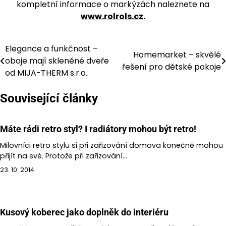
kompletní informace o markýzách naleznete na
www.rolrols.cz
.
Elegance a funkčnost –
Navigace
Homemarket – skvělé
oboje mají skleněné dveře
řešení pro dětské pokoje
pro
od MIJA-THERM s.r.o.
příspěvek
Související články
Máte rádi retro styl? I radiátory mohou být retro!
Milovníci retro stylu si při zařizování domova konečně mohou
přijít na své. Protože při zařizování…
23. 10. 2014
Kusový koberec jako doplněk do interiéru