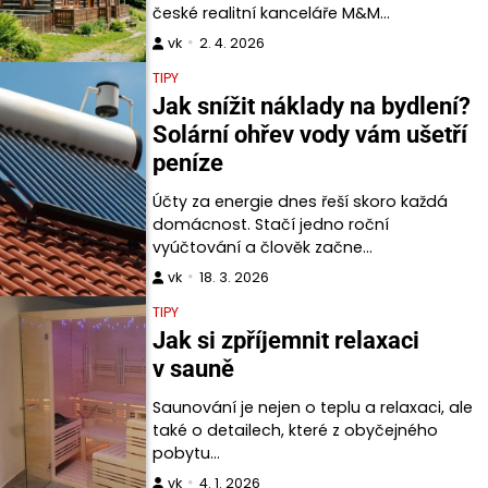
české realitní kanceláře M&M…
vk
2. 4. 2026
TIPY
Jak snížit náklady na bydlení?
Solární ohřev vody vám ušetří
peníze
Účty za energie dnes řeší skoro každá
domácnost. Stačí jedno roční
vyúčtování a člověk začne…
vk
18. 3. 2026
TIPY
Jak si zpříjemnit relaxaci
v sauně
Saunování je nejen o teplu a relaxaci, ale
také o detailech, které z obyčejného
pobytu…
vk
4. 1. 2026