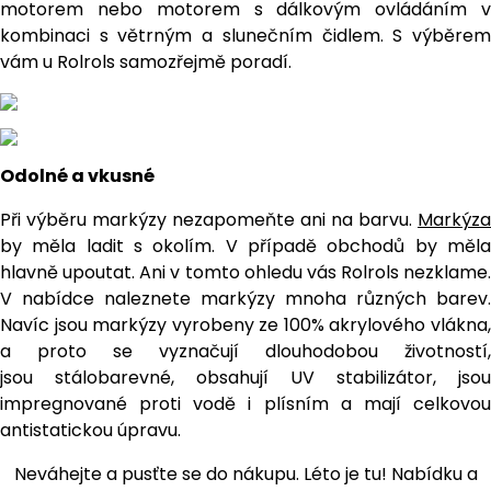
motorem nebo motorem s dálkovým ovládáním v
kombinaci s větrným a slunečním čidlem. S výběrem
vám u Rolrols samozřejmě poradí.
Odolné a vkusné
Při výběru markýzy nezapomeňte ani na barvu.
Markýza
by měla ladit s okolím. V případě obchodů by měla
hlavně upoutat. Ani v tomto ohledu vás Rolrols nezklame.
V nabídce naleznete markýzy mnoha různých barev.
Navíc jsou markýzy vyrobeny ze 100% akrylového vlákna,
a proto se vyznačují dlouhodobou životností,
jsou stálobarevné, obsahují UV stabilizátor, jsou
impregnované proti vodě i plísním a mají celkovou
antistatickou úpravu.
Neváhejte a pusťte se do nákupu. Léto je tu! Nabídku a