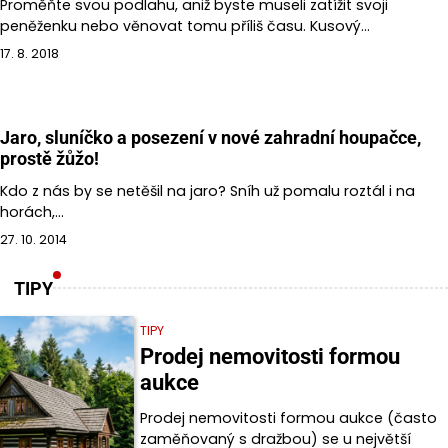
Proměňte svou podlahu, aniž byste museli zatížit svoji
peněženku nebo věnovat tomu příliš času. Kusový…
17. 8. 2018
Jaro, sluníčko a posezení v nové zahradní houpačce,
prostě žůžo!
Kdo z nás by se netěšil na jaro? Sníh už pomalu roztál i na
horách,…
27. 10. 2014
TIPY
TIPY
Prodej nemovitosti formou
aukce
Prodej nemovitosti formou aukce (často
zaměňovaný s dražbou) se u největší