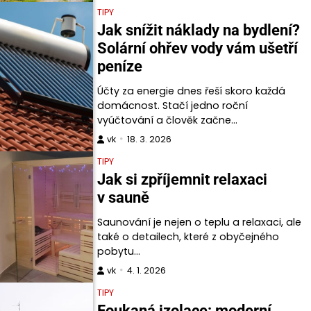
TIPY
Jak snížit náklady na bydlení?
Solární ohřev vody vám ušetří
peníze
Účty za energie dnes řeší skoro každá
domácnost. Stačí jedno roční
vyúčtování a člověk začne…
vk
18. 3. 2026
TIPY
Jak si zpříjemnit relaxaci
v sauně
Saunování je nejen o teplu a relaxaci, ale
také o detailech, které z obyčejného
pobytu…
vk
4. 1. 2026
TIPY
Foukaná izolace: moderní