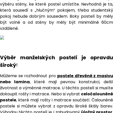
výběru stěny, ke které postel umístíte. Nevhodná je ta,
která sousedí s „hlučným“ pokojem, třeba studentský
pokoj nebude dobrým sousedem. Boky postelí by měly
být volné a od stěny by měly být minimálně 60cm
vzdálené.
Výběr manželských postelí je opravdu
široký
!
Můžeme se rozhodnout pro
postele dřevěné z masiv
nebo lamina
, které mají pevnou konstrukci, delš
životnost a výměnné matrace. U těchto postelí si musíte
dokoupit rošty i matrace. Nebo si vybrat
celočalouněné
postele
, které mají rošty i matrace součástí. Čalouněné
postele si můžete vybrat z opravdu široké škály barev.
Výhodou těchto postelí je i zabudovaný
úložný prostor