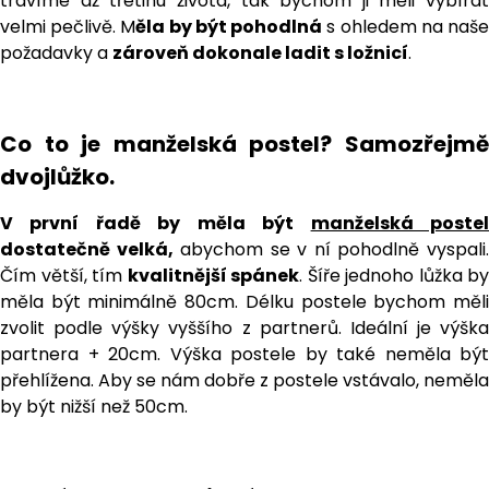
trávíme až třetinu života, tak bychom ji měli vybírat
velmi pečlivě. M
ěla by být pohodlná
s ohledem na naš
požadavky a
zároveň dokonale ladit s ložnicí
.
Co to je manželská postel? Samozřejmě
dvojlůžko.
V první řadě by měla být
manželská poste
dostatečně velká,
abychom se v ní pohodlně vyspali
Čím větší, tím
kvalitnější spánek
. Šíře jednoho lůžka by
měla být minimálně 80cm. Délku postele bychom měli
zvolit podle výšky vyššího z partnerů. Ideální je výška
partnera + 20cm. Výška postele by také neměla být
přehlížena. Aby se nám dobře z postele vstávalo, neměla
by být nižší než 50cm.