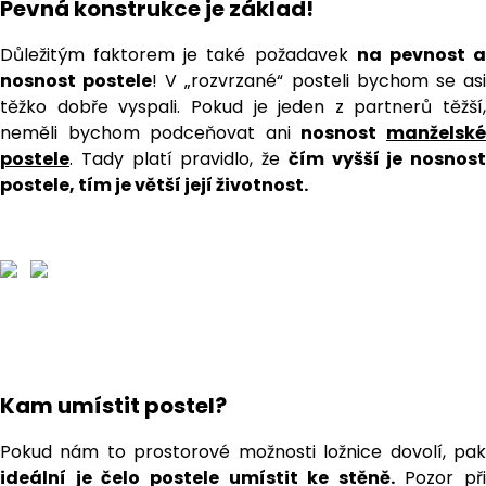
Pevná konstrukce je základ!
Důležitým faktorem je také požadavek
na pevnost 
nosnost postele
! V „rozvrzané“ posteli bychom se as
těžko dobře vyspali. Pokud je jeden z partnerů těžší,
neměli bychom podceňovat ani
nosnost
manželsk
postele
. Tady platí pravidlo, že
čím vyšší je nosnost
postele, tím je větší její životnost.
Kam umístit postel?
Pokud nám to prostorové možnosti ložnice dovolí, pak
ideální je čelo postele umístit ke stěně.
Pozor při