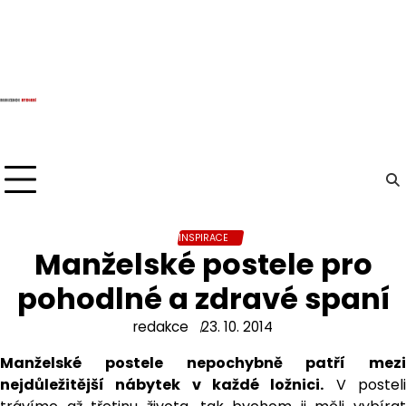
Skip
to
content
INSPIRACE
Manželské postele pro
pohodlné a zdravé spaní
redakce
23. 10. 2014
Manželské postele nepochybně patří mezi
nejdůležitější nábytek v každé ložnici.
V postel