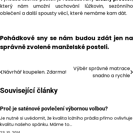
který nám umožní uschování lůžkovin, sezónního
oblečení a další spousty věcí, které nemáme kam dát.
Pohádkové sny se nám budou zdát jen na
správně zvolené manželské posteli.
Výběr správné matrace
Navigace
Návrhář koupelen. Zdarma!
snadno a rychle
pro
Související články
příspěvek
Proč je saténové povlečení výbornou volbou?
Je nutné si uvědomit, že kvalita ložního prádla přímo ovlivňuje
kvalitu našeho spánku. Máme to…
23. 10. 2014