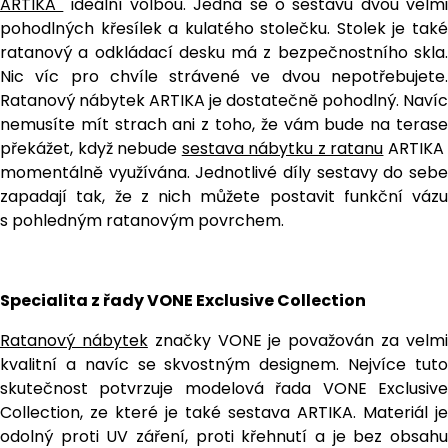
ARTIKA
ideální volbou. Jedná se o sestavu dvou velm
pohodlných křesílek a kulatého stolečku. Stolek je také
ratanový a odkládací desku má z bezpečnostního skla.
Nic víc pro chvíle strávené ve dvou nepotřebujete.
Ratanový nábytek ARTIKA je dostatečně pohodlný. Navíc
nemusíte mít strach ani z toho, že vám bude na terase
překážet, když nebude
sestava nábytku z ratanu
ARTIK
momentálně využívána. Jednotlivé díly sestavy do sebe
zapadají tak, že z nich můžete postavit funkční vázu
s pohledným ratanovým povrchem.
Specialita z řady VONE Exclusive Collection
Ratanový nábytek
značky VONE je považován za velm
kvalitní a navíc se skvostným designem. Nejvíce tuto
skutečnost potvrzuje modelová řada VONE Exclusive
Collection, ze které je také sestava ARTIKA. Materiál je
odolný proti UV záření, proti křehnutí a je bez obsahu