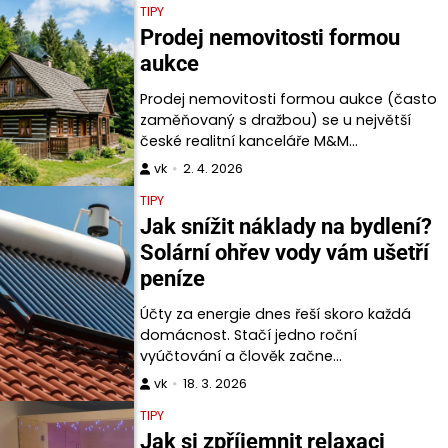
TIPY
Prodej nemovitosti formou
aukce
Prodej nemovitosti formou aukce (často
zaměňovaný s dražbou) se u největší
české realitní kanceláře M&M…
vk
2. 4. 2026
TIPY
Jak snížit náklady na bydlení?
Solární ohřev vody vám ušetří
peníze
Účty za energie dnes řeší skoro každá
domácnost. Stačí jedno roční
vyúčtování a člověk začne…
vk
18. 3. 2026
TIPY
Jak si zpříjemnit relaxaci