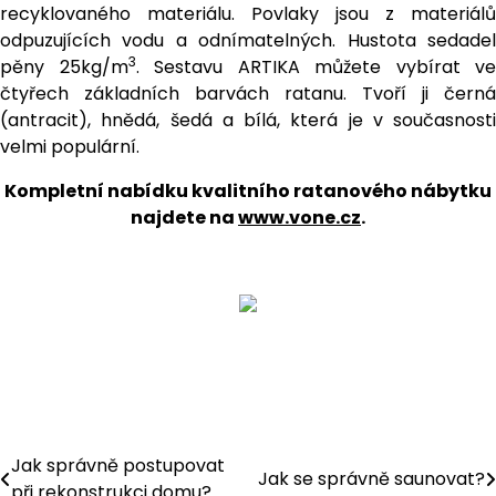
recyklovaného materiálu. Povlaky jsou z materiálů
odpuzujících vodu a odnímatelných. Hustota sedadel
3
pěny 25kg/m
. Sestavu ARTIKA můžete vybírat ve
čtyřech základních barvách ratanu. Tvoří ji černá
(antracit), hnědá, šedá a bílá, která je v současnosti
velmi populární.
Kompletní nabídku kvalitního ratanového nábytku
najdete na
www.vone.cz
.
Jak správně postupovat
Navigace
Jak se správně saunovat?
při rekonstrukci domu?