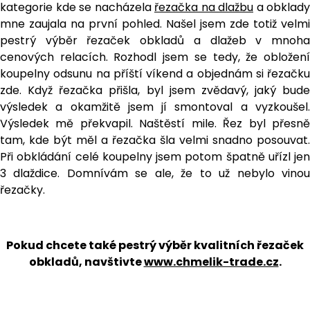
kategorie kde se nacházela
řezačka na dlažbu
a obklady
mne zaujala na první pohled. Našel jsem zde totiž velmi
pestrý výběr řezaček obkladů a dlažeb v mnoha
cenových relacích. Rozhodl jsem se tedy, že obložení
koupelny odsunu na příští víkend a objednám si řezačku
zde. Když řezačka přišla, byl jsem zvědavý, jaký bude
výsledek a okamžitě jsem jí smontoval a vyzkoušel.
Výsledek mě překvapil. Naštěstí mile. Řez byl přesně
tam, kde být měl a řezačka šla velmi snadno posouvat.
Při obkládání celé koupelny jsem potom špatně uřízl jen
3 dlaždice. Domnívám se ale, že to už nebylo vinou
řezačky.
Pokud chcete také pestrý výběr kvalitních řezaček
obkladů, navštivte
www.chmelik-trade.cz
.