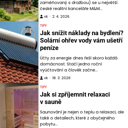
zaměňovaný s dražbou) se u největší
české realitní kanceláře M&M…
vk
2. 4. 2026
TIPY
Jak snížit náklady na bydlení?
Solární ohřev vody vám ušetří
peníze
Účty za energie dnes řeší skoro každá
domácnost. Stačí jedno roční
vyúčtování a člověk začne…
vk
18. 3. 2026
TIPY
Jak si zpříjemnit relaxaci
v sauně
Saunování je nejen o teplu a relaxaci, ale
také o detailech, které z obyčejného
pobytu…