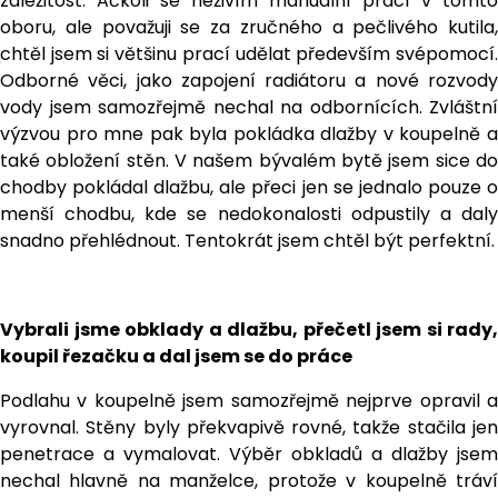
záležitost. Ačkoli se neživím manuální prací v tomto
oboru, ale považuji se za zručného a pečlivého kutila,
chtěl jsem si většinu prací udělat především svépomocí.
Odborné věci, jako zapojení radiátoru a nové rozvody
vody jsem samozřejmě nechal na odbornících. Zvláštní
výzvou pro mne pak byla pokládka dlažby v koupelně a
také obložení stěn. V našem bývalém bytě jsem sice do
chodby pokládal dlažbu, ale přeci jen se jednalo pouze o
menší chodbu, kde se nedokonalosti odpustily a daly
snadno přehlédnout. Tentokrát jsem chtěl být perfektní.
Vybrali jsme obklady a dlažbu, přečetl jsem si rady,
koupil řezačku a dal jsem se do práce
Podlahu v koupelně jsem samozřejmě nejprve opravil a
vyrovnal. Stěny byly překvapivě rovné, takže stačila jen
penetrace a vymalovat. Výběr obkladů a dlažby jsem
nechal hlavně na manželce, protože v koupelně tráví