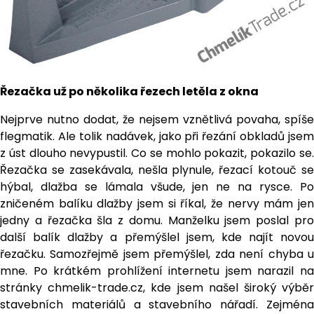
Řezačka už po několika řezech letěla z okna
Nejprve nutno dodat, že nejsem vznětlivá povaha, spíše
flegmatik. Ale tolik nadávek, jako při řezání obkladů jsem
z úst dlouho nevypustil. Co se mohlo pokazit, pokazilo se.
Řezačka se zasekávala, nešla plynule, řezací kotouč se
hýbal, dlažba se lámala všude, jen ne na rysce. Po
zničeném balíku dlažby jsem si říkal, že nervy mám jen
jedny a řezačka šla z domu. Manželku jsem poslal pro
další balík dlažby a přemýšlel jsem, kde najít novou
řezačku. Samozřejmě jsem přemýšlel, zda není chyba u
mne. Po krátkém prohlížení internetu jsem narazil na
stránky chmelik-trade.cz, kde jsem našel široký výběr
stavebních materiálů a stavebního nářadí. Zejména