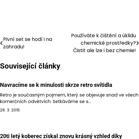
Používáte k čištění a úklidu
Navigace
Pivní set se hodí i na
chemické prostředky?
zahradu!
pro
Čistit ale lze i bez chemie!
příspěvek
Související články
Navracíme se k minulosti skrze retro svítidla
Retro je současným pojmem, který se objevuje snad ve všech
komerčních odvětvích. Setkáváme se s…
26. 3. 2015
20ti letý koberec získal znovu krásný vzhled díky