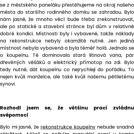
se z městského paneláku přestěhujeme na okraj našeho
města do staršího rodinného domku se zahradou. Bylo
nám jasné, že mnoho věcí bude třeba zrekonstruovat,
ale po statické a stavební stránce byl dům v relativně
dobré kondici. Místnosti byly i vybavené, takže náklady
na rekonstrukce nebyly okamžitě nutné. Jen jediná
místnost nebyla vybavená a byla téměř holá. Jednalo se
o koupelnu. Té dominovala stará litinová vana, pár
dřevěných věšáků a elektrický přímotop na zdi. Bylo
tedy nutné, dát koupelnu co nejrychleji do pořádku. To
nejen kvůli manželce, ale také kvůli našemu pětiletému
synovi.
Rozhodl jsem se, že většinu prací zvládnu
svépomocí
Bylo mi jasné, že
rekonstrukce koupelny
nebude snadn