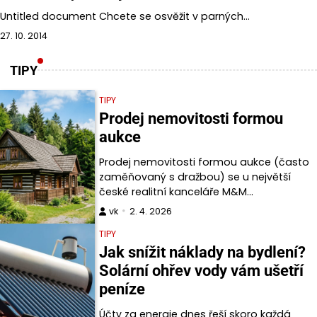
Untitled document Chcete se osvěžit v parných…
27. 10. 2014
TIPY
TIPY
Prodej nemovitosti formou
aukce
Prodej nemovitosti formou aukce (často
zaměňovaný s dražbou) se u největší
české realitní kanceláře M&M…
vk
2. 4. 2026
TIPY
Jak snížit náklady na bydlení?
Solární ohřev vody vám ušetří
peníze
Účty za energie dnes řeší skoro každá