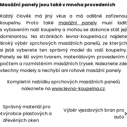
Masážní panely jsou také v mnoha provedeních
Každý člověk má jiný vkus a má odlišně zařízenou
koupelnu. Proto také
masážní panely
musí ladi
s vybavením naší koupelny a mohou se dokonce stát její
dominantou. Na stránkách levna-koupelna.cz najdete
široký výběr sprchových masážních panelů, ze kterých
si jistě vyberete ten správný model do vaší koupelny.
Panely se liší svým tvarem, materiálovým provedením i
počtem a rozmístěním masážních trysek. Naleznete zde
všechny modely a nechybí ani rohové masážní panely.
Kompletní nabídku sprchových masážních panelů
naleznete na
www.levna-koupelna.cz
.
Správný materiál pro
Navigace
Výběr vjezdových bran pro
výrobce plastových a
auto
pro
dřevěných oken