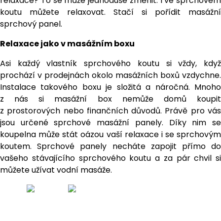
relaxace? To se může jednoduše změnit. I ve sprchovém
koutu můžete relaxovat. Stačí si pořídit masážní
sprchový panel.
Relaxace jako v masážním boxu
Asi každý vlastník sprchového koutu si vždy, když
prochází v prodejnách okolo masážních boxů vzdychne.
Instalace takového boxu je složitá a náročná. Mnoho
z nás si masážní box nemůže domů koupit
z prostorových nebo finančních důvodů. Právě pro vás
jsou určené sprchové masážní panely. Díky nim se
koupelna může stát oázou vaší relaxace i se sprchovým
koutem. Sprchové panely necháte zapojit přímo do
vašeho stávajícího sprchového koutu a za pár chvil si
můžete užívat vodní masáže.