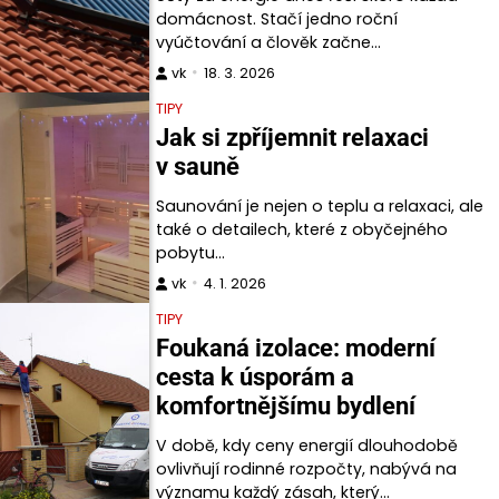
domácnost. Stačí jedno roční
vyúčtování a člověk začne…
vk
18. 3. 2026
TIPY
Jak si zpříjemnit relaxaci
v sauně
Saunování je nejen o teplu a relaxaci, ale
také o detailech, které z obyčejného
pobytu…
vk
4. 1. 2026
TIPY
Foukaná izolace: moderní
cesta k úsporám a
komfortnějšímu bydlení
V době, kdy ceny energií dlouhodobě
ovlivňují rodinné rozpočty, nabývá na
významu každý zásah, který…