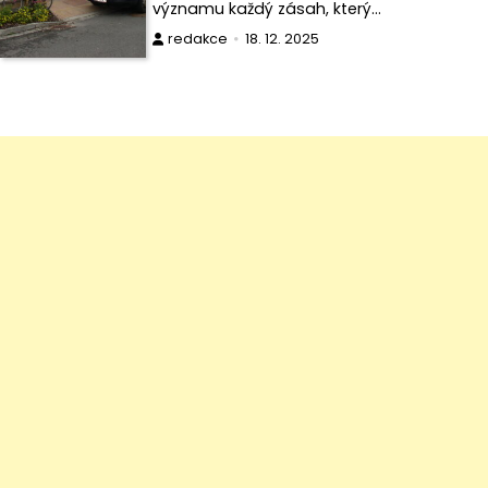
významu každý zásah, který…
redakce
18. 12. 2025