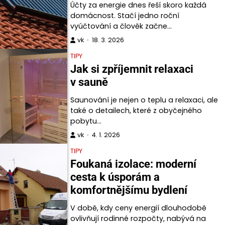
Účty za energie dnes řeší skoro každá
domácnost. Stačí jedno roční
vyúčtování a člověk začne…
vk
18. 3. 2026
TIPY
Jak si zpříjemnit relaxaci
v sauně
Saunování je nejen o teplu a relaxaci, ale
také o detailech, které z obyčejného
pobytu…
vk
4. 1. 2026
TIPY
Foukaná izolace: moderní
cesta k úsporám a
komfortnějšímu bydlení
V době, kdy ceny energií dlouhodobě
ovlivňují rodinné rozpočty, nabývá na