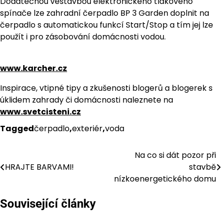
Dodatečnou vestavbou elektronického tlakového
spínače lze zahradní čerpadlo BP 3 Garden doplnit na
čerpadlo s automatickou funkcí Start/Stop a tím jej lze
použít i pro zásobování domácnosti vodou.
www.karcher.cz
Inspirace, vtipné tipy a zkušenosti blogerů a blogerek s
úklidem zahrady či domácnosti naleznete na
www.svetcisteni.cz
Tagged
čerpadlo
,
exteriér
,
voda
Na co si dát pozor při
Navigace
HRAJTE BARVAMI!
stavbě
pro
nízkoenergetického domu
příspěvek
Související články