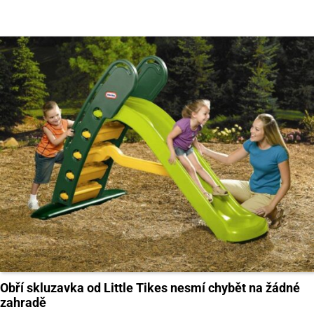
Obří skluzavka od Little Tikes nesmí chybět na žádné
zahradě