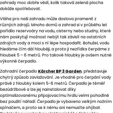
zahrady moc dobře vědí, kolik taková zelená plocha
dokáže spotřebovat.
Vláha pro naši zahradu může doslova pramenit z
různých zdrojů. Mnoho domů a zahrad si v průběhu let
pořídilo rezervoáry na vodu, cisterny nebo studny, které
nám poskytují možnost nebýt tak závislí na ostatních
zdrojích vody a moci s ní lépe hospodařit. Bohužel, vodu
hledáme čím dál hlouběji, a proto ji nezřídka čerpáme z
hloubek 5 – 6 metrů. Pro takové hloubky je ovšem nutné
výkonné čerpadlo.
Zahradní čerpadlo
Kärcher BP 3 Garden
. představuje
chytrý způsob zavlažování. Je vhodné pro čerpání vody
právě z hloubky kolem 5-6 metrů. Čerpadlo je téměř
bezúdržbové a lze jej nainstalovat díky
optimalizovanému připojovacímu hrdlu velmi pohodlně
bez použití nářadí. Čerpadlo je vybaveno velkým nožním
spínačem, a proto se k němu ani nemusíte ohýbat.