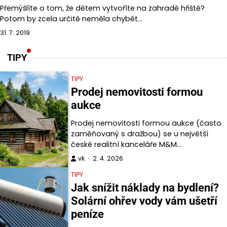
Přemýšlíte o tom, že dětem vytvoříte na zahradě hřiště?
Potom by zcela určitě neměla chybět…
31. 7. 2019
TIPY
TIPY
Prodej nemovitosti formou
aukce
Prodej nemovitosti formou aukce (často
zaměňovaný s dražbou) se u největší
české realitní kanceláře M&M…
vk
2. 4. 2026
TIPY
Jak snížit náklady na bydlení?
Solární ohřev vody vám ušetří
peníze