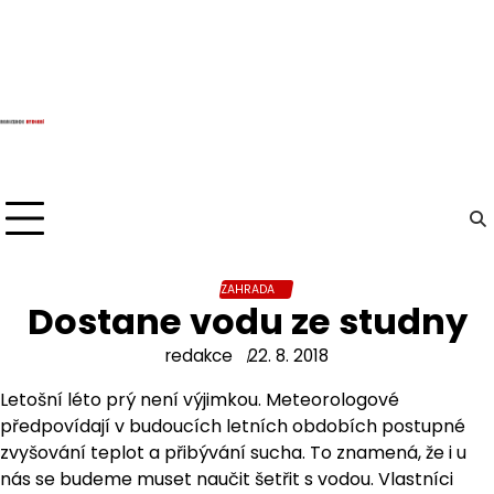
Skip
to
content
ZAHRADA
Dostane vodu ze studny
redakce
22. 8. 2018
Letošní léto prý není výjimkou. Meteorologové
předpovídají v budoucích letních obdobích postupné
zvyšování teplot a přibývání sucha. To znamená, že i u
nás se budeme muset naučit šetřit s vodou. Vlastníci