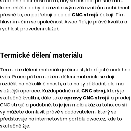
skutečně dost času na to, aby se dostala přesně tam,
kam chtěla a aby dokázala svým zákazníkům nabídnout
přesně to, co potřebují a co od
CNC strojů
čekají. Tím
hlavním, čím se společnost Awac řídí, je právě kvalita a
rychlost provedení služeb.
Termické dělení materiálu
Termické dělení materiálu je činnost, která jistě nadchne
i vás. Práce při termickém dělení materiálu se dají
rozdělit na několik činností, a to na ty základní, ale i na
složitější operace. Každopádně mít
CNC stroj
, který je
skutečně kvalitní, dále také
opravy CNC strojů
a
prodej
CNC strojů
a podobně, to je jen malá ukázka toho, co si i
vy můžete domluvit právě s dodavatelem, který se
představuje na internetovém portálu awac.cz, kde to
skutečně žije.