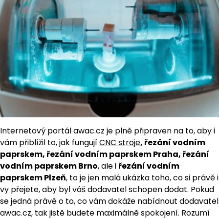
Internetový portál awac.cz je plně připraven na to, aby i
vám přiblížil to, jak fungují
CNC stroje
, řezání vodním
paprskem, řezání vodním paprskem Praha, řezání
vodním paprskem Brno
, ale i
řezání vodním
paprskem Plzeň
, to je jen malá ukázka toho, co si právě i
vy přejete, aby byl váš dodavatel schopen dodat. Pokud
se jedná právě o to, co vám dokáže nabídnout dodavatel
awac.cz, tak jistě budete maximálně spokojení. Rozumí