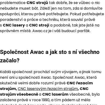
problematice
CNC strojů
tak dobře, že se vůbec o nic
nebudete muset bát. Záleží jen na tom, zda si domluvíte
spolupráci, kterou právě potřebujete. Pokud potřebujete
poradenství a práce a techniku, která souvisí právě
s
CNC lasery
a
CNC stroji
a podobně, tak jste jistě na
správném místě. Awac.cz je i váš budoucí parťák.
Společnost Awac a jak sto s ní všechno
začalo?
Každá společnost prochází svým vývojem, a jinak tomu
není ani u společnosti Awac. Společnost Awac, která
skutečně velmi dobře rozumí právě
CNC řezacím
strojům,
CNC laserovým řezacím strojům
, CNC
strojům všeobecně
a
CNC laserům
všeobecně, byla
založena právě v roce 1990, a tím pádem už měla