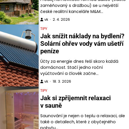
zaměňovaný s dražbou) se u největší
české realitní kanceláře M&M…
vk
2. 4. 2026
TIPY
Jak snížit náklady na bydlení?
Solární ohřev vody vám ušetří
peníze
Účty za energie dnes řeší skoro každá
domácnost. Stačí jedno roční
vyúčtování a člověk začne…
vk
18. 3. 2026
TIPY
Jak si zpříjemnit relaxaci
v sauně
Saunování je nejen o teplu a relaxaci, ale
také o detailech, které z obyčejného
pobytu…