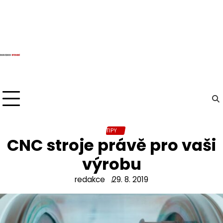
Skip
to
content
TIPY
CNC stroje právě pro vaši
výrobu
redakce
29. 8. 2019