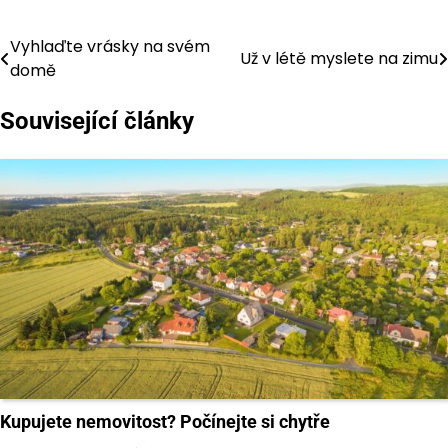
Vyhlaďte vrásky na svém
Navigace
Už v létě myslete na zimu
domě
pro
Související články
příspěvek
Kupujete nemovitost? Počínejte si chytře