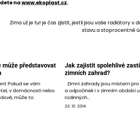
jdete na
www.ekoplast.cz
.
Zima už je tu! je čas zjistit, jestli jsou vaše radiátory 
stavu a stoprocentně ú
e může představovat
Jak zajistit spolehlivé zast
m
zimních zahrad?
ent Pokud se vám
Zimní zahrady jsou místem pro 
tel, v domácnosti nebo
a odpočinek i v zimním období 
udově, může to
rodinných…
23. 10. 2014