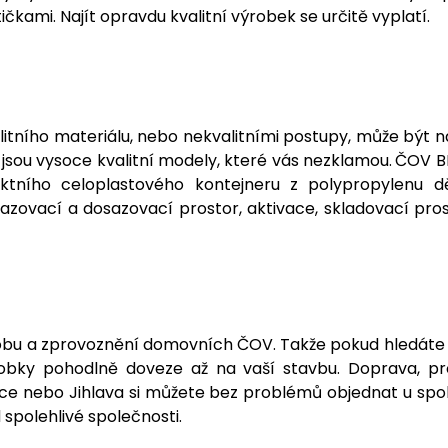
kami. Najít opravdu kvalitní výrobek se určitě vyplatí.
litního materiálu, nebo nekvalitními postupy, může být 
 jsou vysoce kvalitní modely, které vás nezklamou.
ČOV B
ktního celoplastového kontejneru z polypropylenu d
sazovací a dosazovací prostor, aktivace, skladovací pro
výrobu a zprovoznění domovních ČOV. Takže pokud hledát
ýrobky pohodlně doveze až na vaší stavbu. Doprava, pr
nice nebo Jihlava si můžete bez problémů objednat u spo
 spolehlivé společnosti.