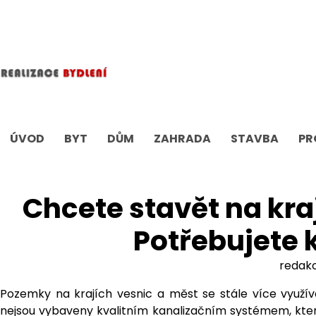
Skip
to
content
ÚVOD
BYT
DŮM
ZAHRADA
STAVBA
PR
Chcete stavět na kra
Potřebujete k
redak
Pozemky na krajích vesnic a měst se stále více využí
nejsou vybaveny kvalitním kanalizačním systémem, kter