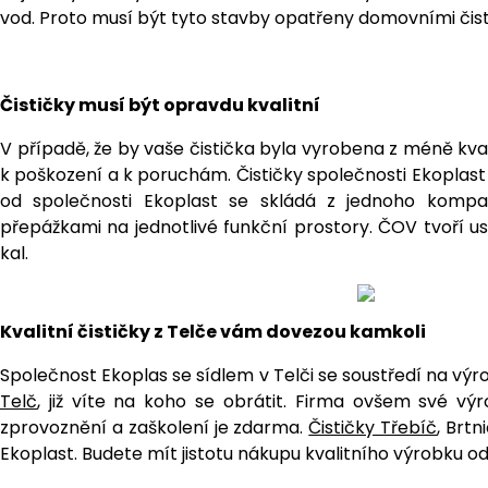
vod. Proto musí být tyto stavby opatřeny domovními čistič
Čističky musí být opravdu kvalitní
V případě, že by vaše čistička byla vyrobena z méně kva
k poškození a k poruchám. Čističky společnosti Ekoplast
od společnosti Ekoplast se skládá z jednoho kompa
přepážkami na jednotlivé funkční prostory. ČOV tvoří u
kal.
Kvalitní čističky z Telče vám dovezou kamkoli
Společnost Ekoplas se sídlem v Telči se soustředí na 
Telč
, již víte na koho se obrátit. Firma ovšem své v
zprovoznění a zaškolení je zdarma.
Čističky Třebíč
, Brt
Ekoplast. Budete mít jistotu nákupu kvalitního výrobku od