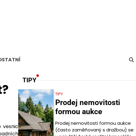
OSTATNÍ
TIPY
t?
TIPY
Prodej nemovitosti
formou aukce
Prodej nemovitosti formou aukce
e vesnic
(často zaměňovaný s dražbou) se
dpadních