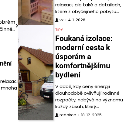
relaxaci, ale také o detailech,
které z obyčejného pobytu…
vk
4. 1. 2026
v dobrém
činné…
TIPY
Foukaná izolace:
moderní cesta k
úsporám a
ínění
komfortnějšímu
bydlení
relaxaci
V době, kdy ceny energií
u mnoha
dlouhodobě ovlivňují rodinné
rozpočty, nabývá na významu
každý zásah, který…
redakce
18. 12. 2025