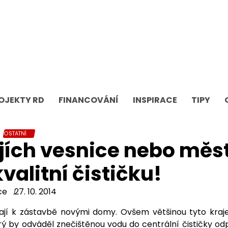
OJEKTY RD
FINANCOVÁNÍ
INSPIRACE
TIPY
OSTATNÍ
jích vesnice nebo měs
valitní čističku!
ce
27. 10. 2014
vají k zástavbě novými domy. Ovšem většinou tyto kraj
ý by odváděl znečištěnou vodu do centrální čističky o