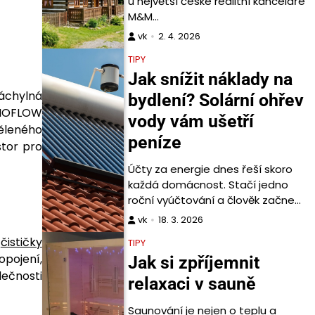
u největší české realitní kanceláře
M&M…
vk
2. 4. 2026
TIPY
Jak snížit náklady na
náchylná
bydlení? Solární ohřev
IOFLOW
vody vám ušetří
ěleného
peníze
stor pro
Účty za energie dnes řeší skoro
každá domácnost. Stačí jedno
roční vyúčtování a člověk začne…
vk
18. 3. 2026
e
čističky
TIPY
opojení,
Jak si zpříjemnit
lečnosti
relaxaci v sauně
Saunování je nejen o teplu a