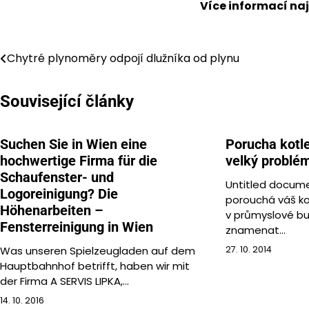
Více informací na
Navigace
Chytré plynoměry odpojí dlužníka od plynu
pro
Související články
příspěvek
Suchen Sie in Wien eine
Porucha kotl
hochwertige Firma für die
velký problé
Schaufenster- und
Untitled docum
Logoreinigung? Die
porouchá váš ko
Höhenarbeiten –
v průmyslové b
Fensterreinigung in Wien
znamenat…
Was unseren Spielzeugladen auf dem
27. 10. 2014
Hauptbahnhof betrifft, haben wir mit
der Firma A SERVIS LIPKA,…
14. 10. 2016