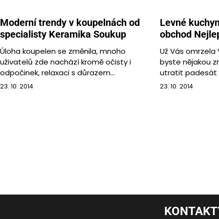
příspěvek
Moderní trendy v koupelnách od
Levné kuchyn
specialisty Keramika Soukup
obchod Nejlep
Úloha koupelen se změnila, mnoho
Už Vás omrzela 
uživatelů zde nachází kromě očisty i
byste nějakou 
odpočinek, relaxaci s důrazem…
utratit padesát 
23. 10. 2014
23. 10. 2014
KONTAKT