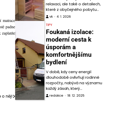
relaxaci, ale také o detailech,
které z obyčejného pobytu…
vk
4. 1. 2026
í matrace
TIPY
istě padne
Foukaná izolace:
 zaplatíte
moderní cesta k
úsporám a
komfortnějšímu
bydlení
V době, kdy ceny energií
dlouhodobě ovlivňují rodinné
rozpočty, nabývá na významu
každý zásah, který…
 o něj!
redakce
18. 12. 2025