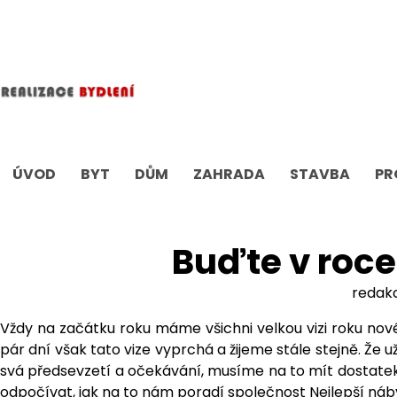
Skip
to
content
ÚVOD
BYT
DŮM
ZAHRADA
STAVBA
PR
Buďte v roce 
redak
Vždy na začátku roku máme všichni velkou vizi roku nové
pár dní však tato vize vyprchá a žijeme stále stejně. Že u
svá předsevzetí a očekávání, musíme na to mít dostatek
odpočívat, jak na to nám poradí společnost Nejlepší náb