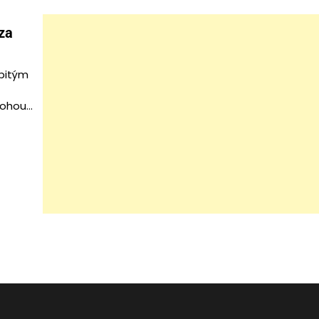
za
bitým
mohou…