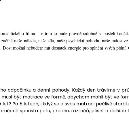
romantického filmu – v tom to bude pravděpodobně v posteli končit
začíná naše nálada, naše síla, naše psychická pohoda, naše radost ze
 Dost možná nebudete mít dostatek energie pro splnění svých přání. 
ního odpočinku a denní pohody. Každý den trávíme v pr
to musí být matrace ve formě, abychom mohli být ve for
 let? Po 5 letech, i když se o svou matraci pečlivě staráte
aručeně spousta potu, prachu, roztočů, plísní a dalších l