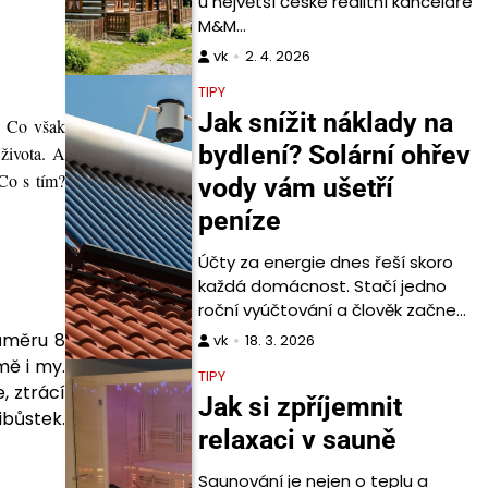
u největší české realitní kanceláře
M&M…
vk
2. 4. 2026
TIPY
Jak snížit náklady na
. Co však
bydlení? Solární ohřev
 života. A
Co s tím?
vody vám ušetří
peníze
Účty za energie dnes řeší skoro
každá domácnost. Stačí jedno
roční vyúčtování a člověk začne…
ůměru 8
vk
18. 3. 2026
mě i my.
TIPY
, ztrácí
Jak si zpříjemnit
ibůstek.
relaxaci v sauně
Saunování je nejen o teplu a