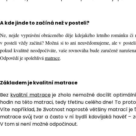
A kde jinde to začíná než v posteli?
Ne, nejde vyprávění obráceného děje kdejakého letního románku či 
v posteli vždy začíná? Možná si to ani neuvědomujeme, ale v posteli 
pokud kvalitně neodpočíváte, vaše rovnováha bude zaručeně narušena.
Odpovědí je spolehlivá
matrace
.
Základem je kvalitní matrace
Bez
kvalitní matrace
je zhola nemožné docílit optimál
hodin na této matraci, tedy třetinu celého dne! To pro
Víte například, že životnost naprosté většiny matrací je 5
matrace svůj tvar a často v ní bydlí kdovíjaká havěť – z
V tom si není možné odpočinout.