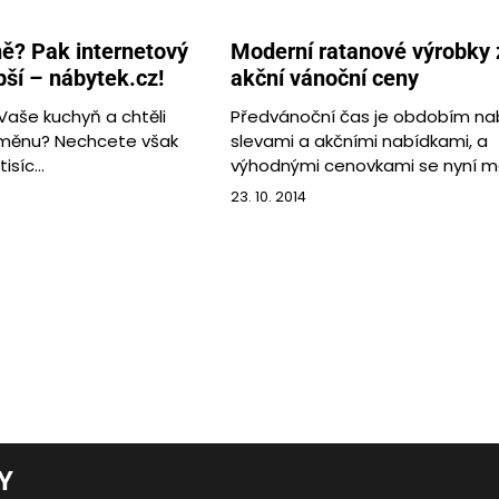
ě? Pak internetový
Moderní ratanové výrobky 
ší – nábytek.cz!
akční vánoční ceny
Vaše kuchyň a chtěli
Předvánoční čas je obdobím na
změnu? Nechcete však
slevami a akčními nabídkami, a
tisíc…
výhodnými cenovkami se nyní 
23. 10. 2014
Y