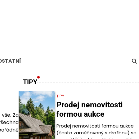
OSTATNÍ
TIPY
TIPY
Prodej nemovitosti
formou aukce
 vše. Za
 všechna
Prodej nemovitosti formou aukce
 pořádně
(často zaměňovaný s dražbou) se