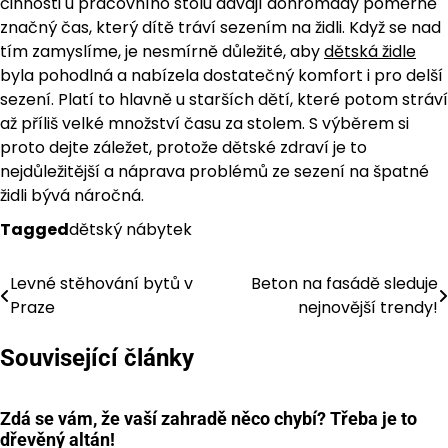
činnosti u pracovního stolu dávají dohromady poměrně
značný čas, který dítě tráví sezením na židli. Když se nad
tím zamyslíme, je nesmírně důležité, aby
dětská židle
byla pohodlná a nabízela dostatečný komfort i pro delší
sezení. Platí to hlavně u starších dětí, které potom stráví
až příliš velké množství času za stolem. S výběrem si
proto dejte záležet, protože dětské zdraví je to
nejdůležitější a náprava problémů ze sezení na špatné
židli bývá náročná.
Tagged
dětský nábytek
Levné stěhování bytů v
Beton na fasádě sleduje
Navigace
Praze
nejnovější trendy!
pro
Související články
příspěvek
Zdá se vám, že vaší zahradě něco chybí? Třeba je to
dřevěný altán!