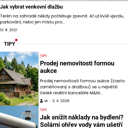
Jak vybrat venkovní dlažbu
Terén na zahradě někdy potřebuje zpevnit. Ať už kvůli vjezdu,
parkování, nebo jen místu pro…
12. 8. 2021
TIPY
TIPY
Prodej nemovitosti formou
aukce
Prodej nemovitosti formou aukce (často
zaměňovaný s dražbou) se u největší
české realitní kanceláře M&M…
vk
2. 4. 2026
TIPY
Jak snížit náklady na bydlení?
Solární ohřev vody vám ušetří