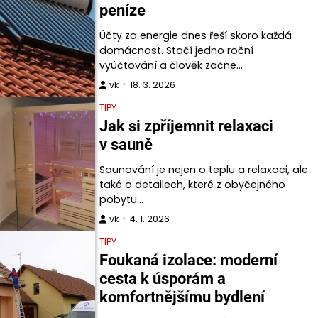
peníze
Účty za energie dnes řeší skoro každá
domácnost. Stačí jedno roční
vyúčtování a člověk začne…
vk
18. 3. 2026
TIPY
Jak si zpříjemnit relaxaci
v sauně
Saunování je nejen o teplu a relaxaci, ale
také o detailech, které z obyčejného
pobytu…
vk
4. 1. 2026
TIPY
Foukaná izolace: moderní
cesta k úsporám a
komfortnějšímu bydlení