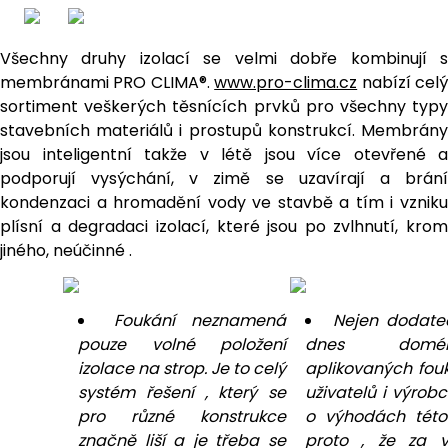
Všechny druhy izolací se velmi dobře kombinují s
membránami PRO CLIMA®.
www.pro-clima.cz
nabízí cel
sortiment veškerých těsnících prvků pro všechny typy
stavebních materiálů i prostupů konstrukcí. Membrány
jsou inteligentní takže v létě jsou více otevřené a
podporují vysýchání, v zimě se uzavírají a brání
kondenzaci a hromadění vody ve stavbě a tím i vzniku
plísní a degradaci izolací, které jsou po zvlhnutí, krom
jiného, neúčinné .
Foukání neznamená
Nejen dodateč
pouze volné položení
dnes domén
izolace na strop. Je to celý
aplikovaných fouk
systém řešení , který se
uživatelů i výrob
pro různé konstrukce
o výhodách této
značně liší a je třeba se
proto , že za v