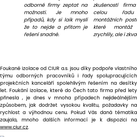
odborné firmy zeptat na
zkušeností firm
možnosti. Je mnoho
celou řadu 
případů, kdy si laik myslí
montážních postu
že to nejde a přitom je
které montáž 
řešení snadné.
zrychlily, ale i zkval
Foukané izolace od CIUR a.s. jsou díky podpoře vlastního
týmu odborných pracovníků i řady spolupracujících
projekčních kanceláří spolehlivým řešením na desítky
let. Foukání izolace, které do Čech tato firma před lety
přinesla , je dnes v mnoha případech nejideálnějším
způsobem, jak dodržet vysokou kvalitu, požadavky na
rychlost a výhodnou cenu. Pokud Vás daná tématika
zaujala, mnoho dalších informací je k dispozici na
www.ciur.cz
.