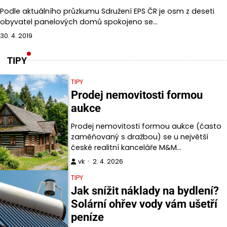
Podle aktuálního průzkumu Sdružení EPS ČR je osm z deseti
obyvatel panelových domů spokojeno se…
30. 4. 2019
TIPY
TIPY
Prodej nemovitosti formou
aukce
Prodej nemovitosti formou aukce (často
zaměňovaný s dražbou) se u největší
české realitní kanceláře M&M…
vk
2. 4. 2026
TIPY
Jak snížit náklady na bydlení?
Solární ohřev vody vám ušetří
peníze