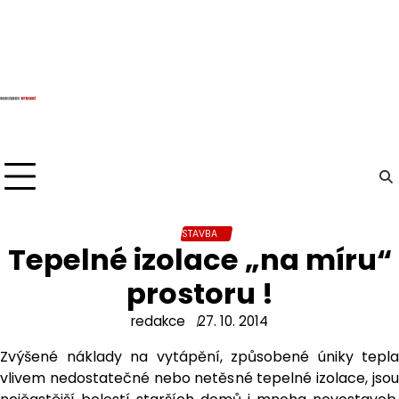
Skip
to
content
STAVBA
Tepelné izolace „na míru“
prostoru !
redakce
27. 10. 2014
Zvýšené náklady na vytápění, způsobené úniky tepla
vlivem nedostatečné nebo netěsné tepelné izolace, jsou