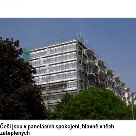
Češi jsou v panelácích spokojeni, hlavně v těch
zateplených