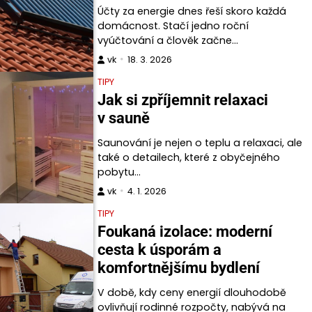
Účty za energie dnes řeší skoro každá
domácnost. Stačí jedno roční
vyúčtování a člověk začne…
vk
18. 3. 2026
TIPY
Jak si zpříjemnit relaxaci
v sauně
Saunování je nejen o teplu a relaxaci, ale
také o detailech, které z obyčejného
pobytu…
vk
4. 1. 2026
TIPY
Foukaná izolace: moderní
cesta k úsporám a
komfortnějšímu bydlení
V době, kdy ceny energií dlouhodobě
ovlivňují rodinné rozpočty, nabývá na