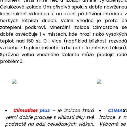
mnohem větší míře než u izolací uměle vyráběných.
Celulózová izolace tím přispívá spolu s dobře navrženou
konstrukční skladbou k omezení přehřívání interiéru v
horkých letních dnech. Velmi vhodná je proto při
zateplení podkroví. Minerální izolace Climastone se
dobře osvědčuje i v místech, kde hrozí riziko vysokých
teplot nad 150 st. C i více (například blízkost rozvodů
vzduchu z teplovzdušného krbu nebo komínová tělesa).
Správná volba vhodného izolantu může předejít řadě
problémů.
Climatizer
plus
– je izolace která
CLIMA
S
velmi dobře pracuje s vlhkostí díky své
izolace z m
podstatě na bázi celulózových vláken.
Výborně se