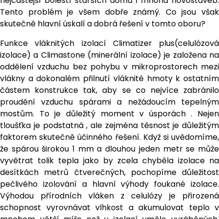
nejčastější bolestí starších domů i mnoha novostaveb.
Tento problém je všem dobře známý. Co jsou však
skutečně hlavní úskalí a dobrá řešení v tomto oboru?
Funkce vláknitých izolací Climatizer plus(celulózová
izolace) a Climastone (minerální izolace) je založena na
oddělení vzduchu bez pohybu v mikroprostorech mezi
vlákny a dokonalém přilnutí vláknité hmoty k ostatním
částem konstrukce tak, aby se co nejvíce zabránilo
proudění vzduchu spárami a nežádoucím tepelným
mostům. To je důležitý moment v úsporách . Nejen
tloušťka je podstatná , ale zejména těsnost je důležitým
faktorem skutečně účinného řešení. Když si uvědomíme,
že spárou širokou 1 mm a dlouhou jeden metr se může
vyvětrat tolik tepla jako by zcela chyběla izolace na
desítkách metrů čtverečných, pochopíme důležitost
pečlivého izolování a hlavní výhody foukané izolace.
Výhodou přírodních vláken z celulózy je přirozená
schopnost vyrovnávat vlhkost a akumulovat teplo v