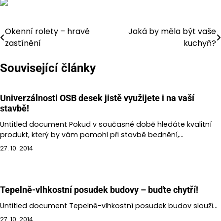
Okenní rolety – hravé
Jaká by měla být vaše
Navigace
zastínění
kuchyň?
pro
Související články
příspěvek
Univerzálnosti OSB desek jistě využijete i na vaší
stavbě!
Untitled document Pokud v současné době hledáte kvalitní
produkt, který by vám pomohl při stavbě bednění,…
27. 10. 2014
Tepelně-vlhkostní posudek budovy – buďte chytří!
Untitled document Tepelně-vlhkostní posudek budov slouží…
27. 10. 2014