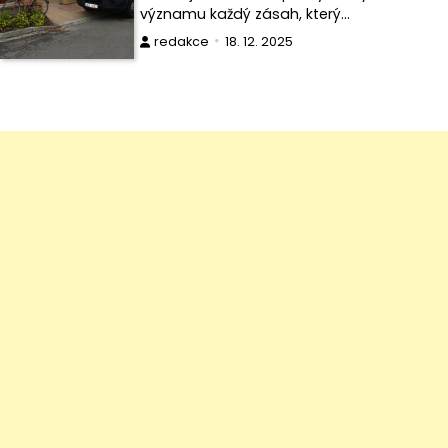
významu každý zásah, který…
redakce
18. 12. 2025